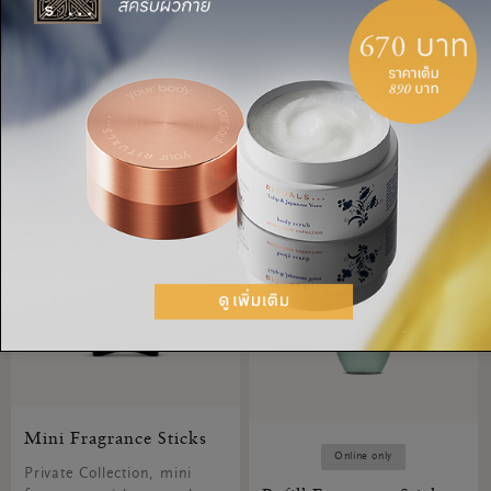
Royal Tea คอลเล็กชัน
พา, 15 มล.
Private
THB 890.00
PRICE REDU
THB 2,600.00
THB
TO
3,250.00
Mini Fragrance Sticks
Online only
Private Collection, mini