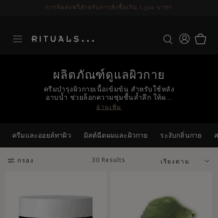
การจัดส่งฟรีสำหรับการสั่งซื้อเกิน 1,500 บาท*
ผลิตภัณฑ์ดูแลผิวกาย
ครีมบำรุงผิวกายเนื้อเข้มข้น สำหรับใช้หลัง
อาบน้ำ ช่วยล็อกความชุ่มชื้นล้ำลึก ให้ผ...
อ่านเพิ่ม
ครีมและออยล์ทาผิว
มิสต์ฉีดผมและผิวกาย
ระงับกลิ่นกาย
ส
30 Results
กรอง
เรียงตาม