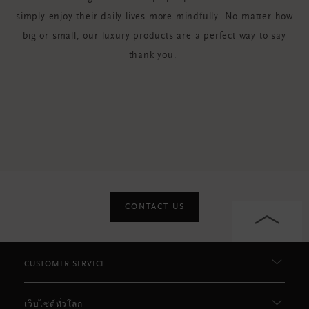
simply enjoy their daily lives more mindfully. No matter how
big or small, our luxury products are a perfect way to say
thank you.
CONTACT US
CUSTOMER SERVICE
เว็บไซต์ทั่วโลก