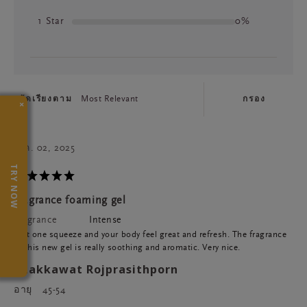
1 Star
0%
จัดเรียงตาม
Most Relevant
กรอง
×
ธ.ค. 02, 2025
TRY NOW
Fragrance foaming gel
Fragrance
Intense
Just one squeeze and your body feel great and refresh. The fragrance
of this new gel is really soothing and aromatic. Very nice.
Phakkawat Rojprasithporn
อายุ
45-54