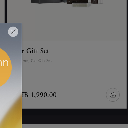
Car Gift Set
Homme, Car Gift Set
THB 1,990.00