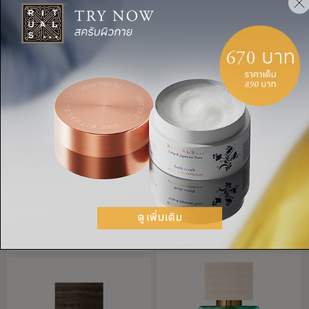
ออยล์ทาผิว
Travel - Océan Infini
The Ritual of Karma, ออยล์
The Iconic Collection, น้ำ
ทาผิว, 100 มล.
หอมโอเดอพาร์ฟูม แบบพก
พา, 15 มล.
THB 1,150.00
THB 890.00