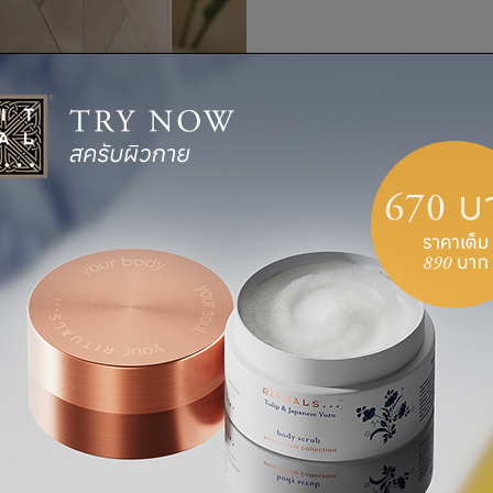
ทาออยล์ล
จนกว่าจะเป