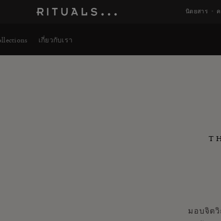
นิตยสาร
ค
llections
เกี่ยวกับเรา
T
มอบจิตว