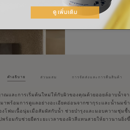
คำอธิบาย
ส่วนผสม
การจัดส่งและการคืนสินค้า
าณและการเริ่มต้นใหม่ให้กับผิวของคุณด้วยออยล์อาบน้ำจาก
a มาพร้อมการดูแลอย่างอะเอียดอ่อนจากซากุระและน้ำนมข้า
องโฟมเนื้อนุ่มเมื่อสัมผัสกับน้ำ ช่วยบำรุงและมอบความชุ่มชื้
ปพร้อมกับช่วยยืดระยะเวลาของผิวสีแทนสวยให้ยาวนานยิ่งขึ