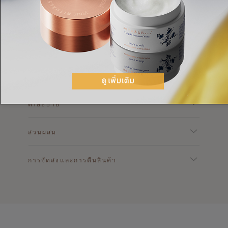
ใช้ผลิตภัณฑ์บนผิวที่ไม่เปียกน้ำ นวดอย่างเบามือจาก
ล่างขึ้นบน ล้างออกด้วยผ้าชุบน้ำอุ่นลูบเบาๆบริเวณ
ใบหน้าและคอ
คำอธิบาย
ส่วนผสม
การจัดส่งและการคืนสินค้า