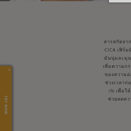
สารสกัดจาก
CICA เฟิร์มม
มันนุ่มละมุน
เพิ่มความกร
×
ของความอ่อ
ช่วงเวลาก
1% เพื่อให
TRY NOW
ช่วยลดควา