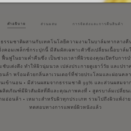
คำอธิบาย
ส่วนผสม
การจัดส่งและการคืนสินค้า
ธรรมชาติผสานกับเทคโนโลยีความงามในบาล์มทากลางคืนฟ
ิ่งคอมเพล็กซ์กระปุกนี้ มีสัมผัสเฉพาะตัวซึ่งเปลี่ยนเนื้อบาล์ม
 ฟื้นฟูในยามค่ำคืนซึ่ง เป็นช่วงเวลาที่ผิวของคุณเปิดรับการบ
ะชับเต่งตึง ทำให้ผิวนุ่มนวล เปล่งประกายดูเยาว์วัย และปร
นล้า พร้อมด้วยกลิ่นลาเวนเดอร์ที่ช่วยประโลมและผ่อนคลาย
่อนเข้านอน • มีส่วนผสมจากธรรมชาติ 99% และส่วนผสมจา
้ผลิตภัณฑ์มีผิวสัมผัสที่ดีและคุณภาพคงที่ • สูตรบาล์มเปลี่ยน
มอ่อนล้า • เหมาะสำหรับผิวทุกประเภท รวมไปถึงผิวแพ้ง่าย
ทดสอบทางการแพทย์ผิวหนังแล้ว