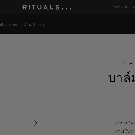
นิตยสาร
ค
llections
เกี่ยวกับเรา
TH
บาล์
สารสกัด
Next
งามในบา