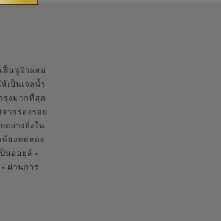
ื้นฟูผิวผสม
ให้เป็นเจลน้ำ
ำรุงมากที่สุด
าศจากร่องรอย
อย่างยิ่งใน
กห้องทดลอง
เป็นออยล์ •
 • ผ่านการ