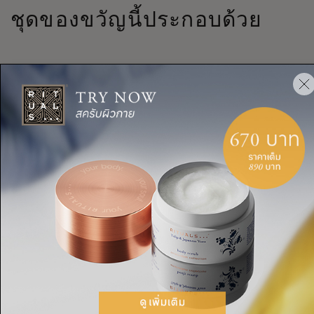
ชุดของขวัญนี้ประกอบด้วย
THE RITUAL OF JING
fragrance sticks 250ml + a refill 500ml
คำอธิบาย
เนื้อหา
ส่วนผสม
คำเตือน