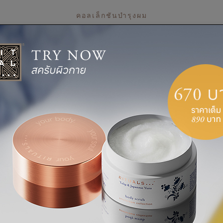
คอลเล็กชันบำรุงผม
ไฮไลต์