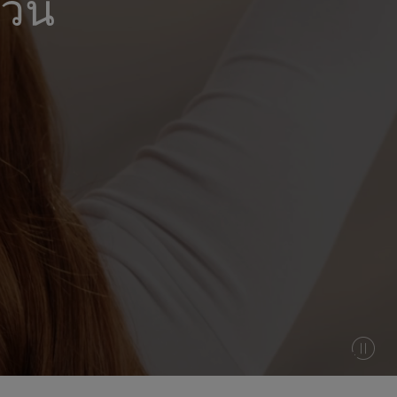
วัน
Pau