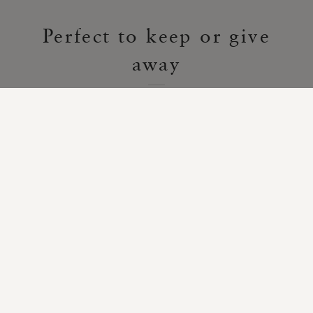
Perfect to keep or give
away
Our gift set boxes can be re-used as a luxury
storage box - perfect for keeping
photographs, letters or other items in it.
OUR RECOMMENDATIONS...
Handpicked for you