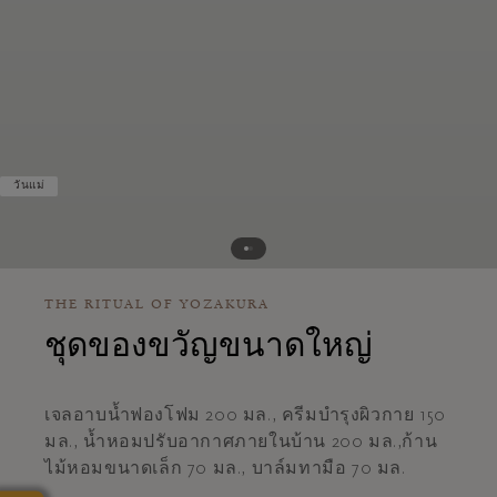
วันแม่
THE RITUAL OF YOZAKURA
ชุดของขวัญขนาดใหญ่
เจลอาบน้ำฟองโฟม 200 มล., ครีมบำรุงผิวกาย 150
มล., น้ำหอมปรับอากาศภายในบ้าน 200 มล.,ก้าน
ไม้หอมขนาดเล็ก 70 มล., บาล์มทามือ 70 มล.