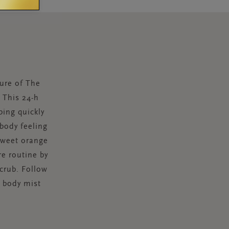
ture of The
 This 24-h
bing quickly
 body feeling
sweet orange
e routine by
crub. Follow
& body mist