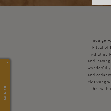
Indulge yo
Ritual of
hydrating l
and leaving 
×
wonderfully
and cedar w
cleansing w
TRY NOW
that with 