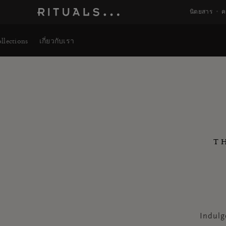
นิตยสาร
ค
llections
เกี่ยวกับเรา
T
Indulg