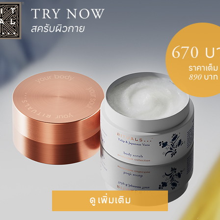
After sho
layer and 