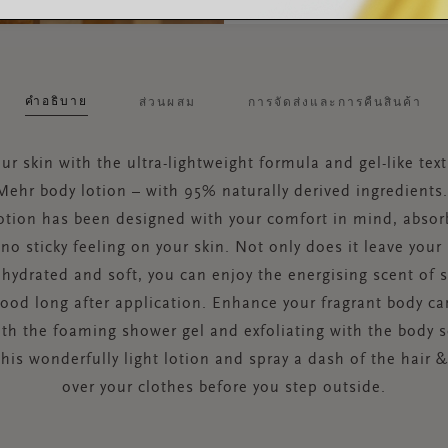
คำอธิบาย
ส่วนผสม
การจัดส่งและการคืนสินค้า
ur skin with the ultra-lightweight formula and gel-like tex
 Mehr body lotion – with 95% naturally derived ingredients.
otion has been designed with your comfort in mind, absor
no sticky feeling on your skin. Not only does it leave your
 hydrated and soft, you can enjoy the energising scent of 
ood long after application. Enhance your fragrant body car
ith the foaming shower gel and exfoliating with the body s
this wonderfully light lotion and spray a dash of the hair 
over your clothes before you step outside.