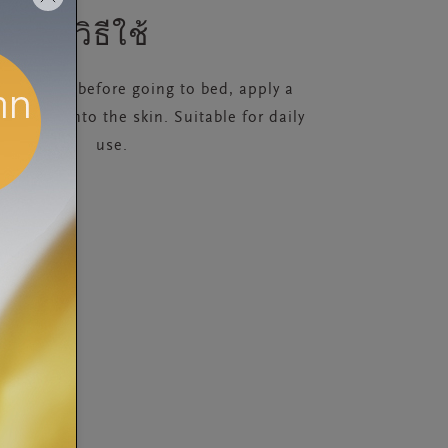
วิธีใช้
wering or before going to bed, apply a
massage into the skin. Suitable for daily
use.