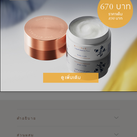
วิธีใช้
หยดออยล์ 3-5 หยดลงบนใบหน้าที่ล้างสะอาดและแห้ง
แล้ว นวดอย่างแผ่วเบาและกระจายให้ทั่วกัน ได้ใช้
หนึ่งถึงสองครั้งต่อวัน
คำอธิบาย
ส่วนผสม