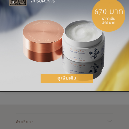
วิธีใช้
ใช้ 1-2 ครั้งต่อสัปดาห์เพื่อเพิ่มความชุ่มชื้น, โดยที่ดี
ที่สุดคือหลังจากอาบน้ำก่อนที่จะนอน, เนื่องจากผิวที่
สะอาดจะช่วยให้สารสกัดที่มีประสิทธิภาพเข้าสู่ผิวได้
ง่ายขึ้น นอกจากนี้ยังสามารถใช้ร่วมกับครีมบำรุง
ร่างกายปกติของคุณและใช้ในช่วงวันได้ด้วย ครีมที่
ไม่ต้องล้างออกจะถูกดูดซึมเข้าสู่ผิวได้อย่างรวดเร็ว,
จึงไม่ทำให้เสื้อผ้าหรือผ้าปูที่นอนเปื้อนขี้น
คำอธิบาย