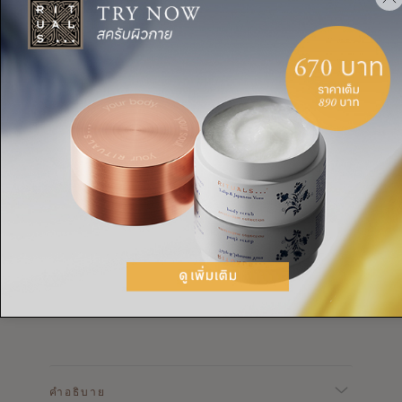
Rijksmuseum & Rituals
เราได้สร้างคอลเล็กชันที่ทันสมัยเฉพาะกิจเพื่อเฉลิม
ฉลองความร่วมมือพิเศษกับพิพิธภัณฑ์ที่มีชื่อเสียง
Rijksmuseum ในอัมสเตอร์ดัม เข้าร่วม
ประสบการณ์ที่ไม่ลืมของดอกไม้หอมและเครื่องเทศ
หลากหลาย คอลเล็กชัน Limited Edition:
Amsterdam มีดอกทิวลิปเฮอร์และยูซุของญี่ปุ่น และ
เป็นการเป็นอิสระที่เป็นเกียรติต่อความเชื่อมโยง
ประวัติศาสตร์ระหว่างตะวันออกและตะวันตก
คำอธิบาย