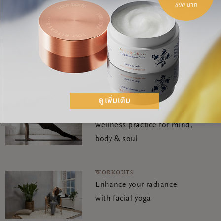
discipline, well-being and tranquility to her daily routines
WORKOUTS
Sculpt your lower body
with this Pilates workout
WORKOUTS
Why yoga is the ultimate
wellness practice for mind,
body & soul
WORKOUTS
Enhance your radiance
with facial yoga