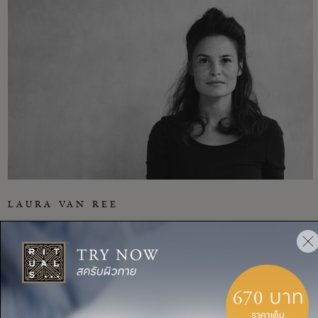
LAURA VAN REE
After following a Hatha teaching course in India, philosopher,
model and yoga teacher Laura van Ree continues to grow within
the realms of Yin and Vinyasa yoga. Recently she moved to Ibiza
where she translates her view on life and way of living into yoga
lessons. In her eyes, yoga is a positive outlet that adds