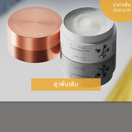
RT
LAURA VAN REE
RITUALS