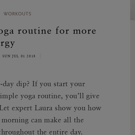
WORKOUTS
oga routine for more
rgy
SUN JUL 01 2018
day dip? If you start your
imple yoga routine, you’ll give
. Let expert Laura show you how
e morning can make all the
 throughout the entire day.