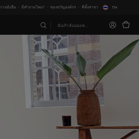
วามยั่งยืน
มีคำถามไหม?
ของขวัญองค์กร
ที่ตั้งสาขา
TH