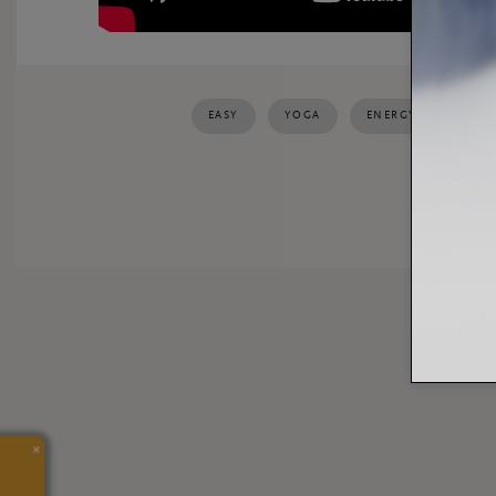
EASY
YOGA
ENERGY
SHO
แชร์:
×