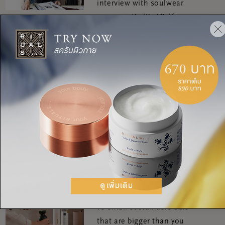
interview with soulwear
manager Karlijn Wolfs
RITUALITY
Meet the founding father
of Rituals, Raymond
Cloosterman!
RITUALITY
Meet our new mindfulness
ambassador, Ruby Wax
RITUALITY
10 small sustainable acts
that are bigger than you