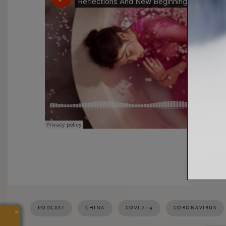
PODCAST
CHINA
COVID-19
CORONAVIRUS
×