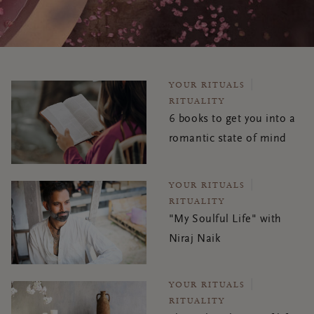
YOUR RITUALS
RITUALITY
6 books to get you into a
romantic state of mind
YOUR RITUALS
RITUALITY
"My Soulful Life" with
Niraj Naik
YOUR RITUALS
RITUALITY