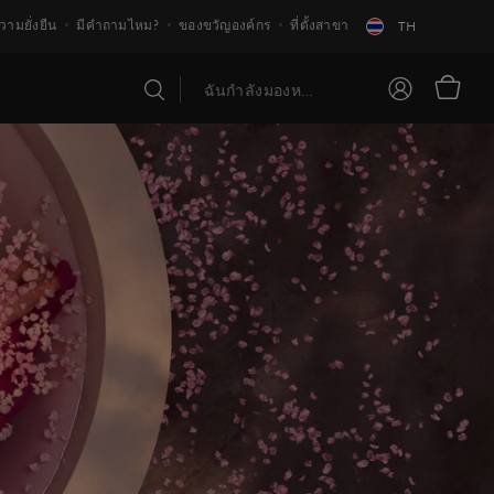
วามยั่งยืน
มีคำถามไหม?
ของขวัญองค์กร
ที่ตั้งสาขา
TH