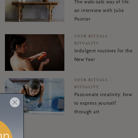
The wabi-sabi way of life:
an interview with Julie
Pointer
YOUR RITUALS
RITUALITY
Indulgent routines for the
New Year
YOUR RITUALS
RITUALITY
Passionate creativity: how
to express yourself
through art