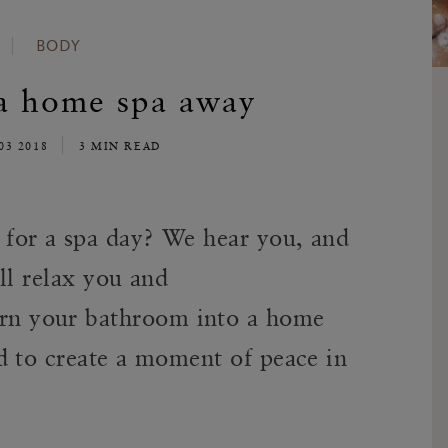
BODY
t a home spa away
03 2018
3 MIN READ
for a spa day? We hear you, and
ll relax you and
urn your bathroom into a home
d to create a moment of peace in