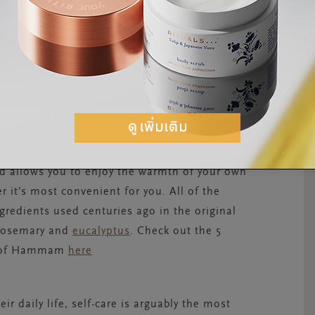
CARE ROUTINE AT HOME
ould be practicing this self-care routine,
ual of Hammam collection
is inspired by one of
nd allows you to enjoy the warmth of your own
it’s most convenient for you. All of the
gredients used centuries ago in the original
 rosemary and
eucalyptus
. Check out the 5
al of Hammam
here
r daily life, self-care is arguably the most