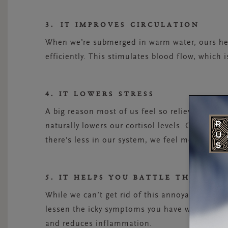
3. IT IMPROVES CIRCULATION
When we’re submerged in warm water, ours hea
efficiently. This stimulates blood flow, which 
4. IT LOWERS STRESS
A big reason most of us feel so relieved after 
naturally lowers our cortisol levels. Cortisol 
there’s less in our system, we feel more at eas
5. IT HELPS YOU BATTLE THE CO
While we can’t get rid of this annoyance comp
lessen the icky symptoms you have when you ca
and reduces inflammation.