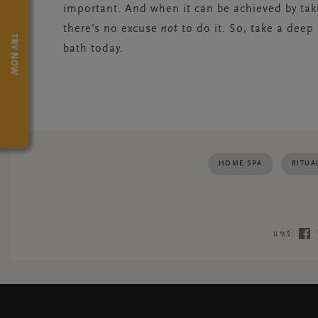
important. And when it can be achieved by ta
there’s no excuse
not
to do it. So, take a deep
TRY NOW
bath today.
HOME SPA
RITUA
แชร์: