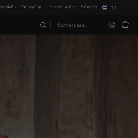
วามยั่งยืน
มีคำถามไหม?
ของขวัญองค์กร
ที่ตั้งสาขา
TH