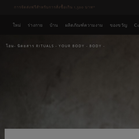
ระยะเวลาจัดส่ง 3-5 วันทำการ
ดูเพิ่มเติม
ใหม่
ร่างกาย
บ้าน
ผลิตภัณฑ์ความงาม
ของขวัญ
Co
โฮม
นิตยสาร RITUALS
YOUR BODY
BODY