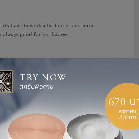
rts have to work a bit harder and more
is always good for our bodies.
emerging from a nice, long bath is because it
is the so-called “stress hormone,” so when
e.
MMON COLD
letely, the steam produced in a warm bath can
tch a cold. It frees up your nasal passages