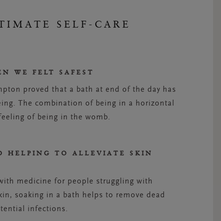
TIMATE SELF-CARE
N WE FELT SAFEST
pton proved that a bath at end of the day has
eing. The combination of being in a horizontal
feeling of being in the womb.
D HELPING TO ALLEVIATE SKIN
with medicine for people struggling with
kin, soaking in a bath helps to remove dead
tential infections.