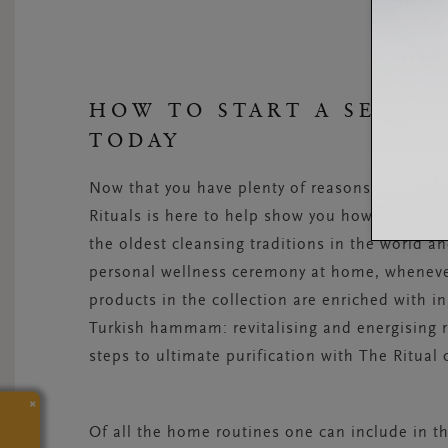
HOW TO START A SELF-
TODAY
Now that you have plenty of reasons why you sh
Rituals is here to help show you how.
The Rit
the oldest cleansing traditions in the world a
personal wellness ceremony at home, whenever 
products in the collection are enriched with in
Turkish hammam: revitalising and energising
steps to ultimate purification with The Ritu
×
Of all the home routines one can include in thei