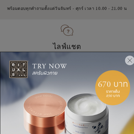
พร้อมตอบทุกคำถามตั้งแต่วันจันทร์ - ศุกร์ เวลา 10.00 - 21.00 น
ไลฟ์แชต
เริ่มแชตได้เลย
เปิดไลฟ์แชต
We’re quite busy at the moment - we’ll get back to you as soon
as we can