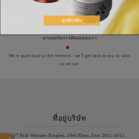
อีเมล
ส่งข้อความถึงเรา
ผ่านฟอร์มการติดต่อของเรา
We’re quite busy at the moment - we’ll get back to you as soon
as we can
ที่อยู่บริษัท
57 Park Ventures Ecoplex, 10th Floor, Unit 1011-1012,
×