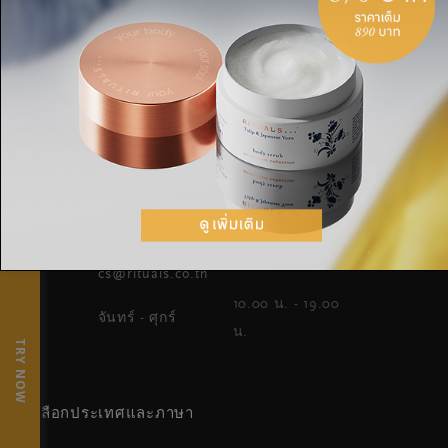
WHERE TO FIND US
OUR BRAND
WORLD OF RITUALS
ต้องการความช่วยเหลือ? อีเมลหาเรา
หรือ แชตกับเรา
×
cs@rituals.co.th
10.00 น. - 19.00
จันทร์ - ศุกร์
น.
TRY NOW
เลือกประเทศและภาษา