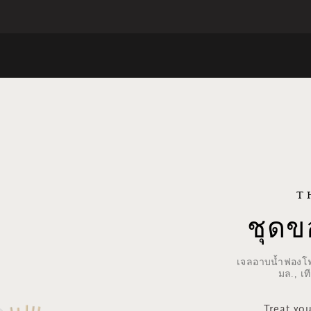
T
ชุดข
เจลอาบน้ำฟองโฟม
มล., เ
Treat yo