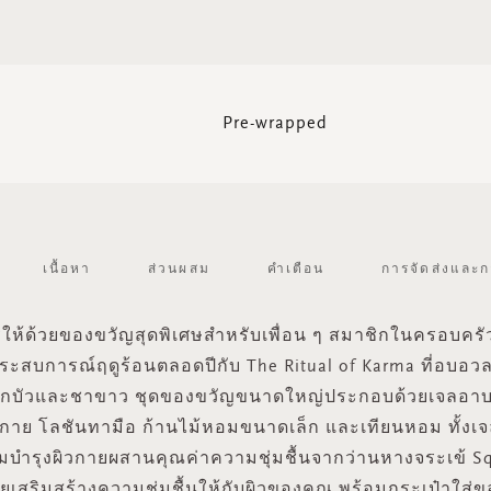
Pre-wrapped
เนื้อหา
ส่วนผสม
คำเตือน
การจัดส่งและก
ให้ด้วยของขวัญสุดพิเศษสำหรับเพื่อน ๆ สมาชิกในครอบครัว
ประสบการณ์ฤดูร้อนตลอดปีกับ The Ritual of Karma ที่อบอวล
บัวและชาขาว ชุดของขวัญขนาดใหญ่ประกอบด้วยเจลอา
ิวกาย โลชันทามือ ก้านไม้หอมขนาดเล็ก และเทียนหอม ทั้งเ
บำรุงผิวกายผสานคุณค่าความชุ่มชื้นจากว่านหางจระเข้ S
ยเสริมสร้างความชุ่มชื้นให้กับผิวของคุณ พร้อมกระเป๋าใส่ข