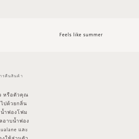
Feels like summer
ารคืนสินค้า
 หรือตัวคุณ
ไปด้วยกลิ่น
บน้ำฟองโฟม
จลอาบน้ำฟอง
qualane และ
องใช้ส่วนตัว