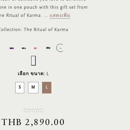
ine in one pouch with this gift set from
he Ritual of Karma.
...
แสดงเพิ่ม
Collection:
The Ritual of Karma
เลือก ขนาด:
L
S
M
L
THB 2,890.00