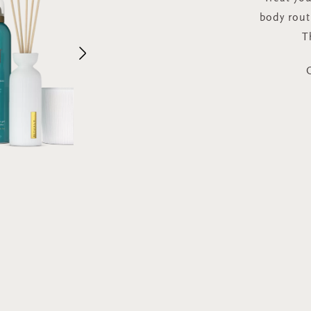
body rout
T
Next