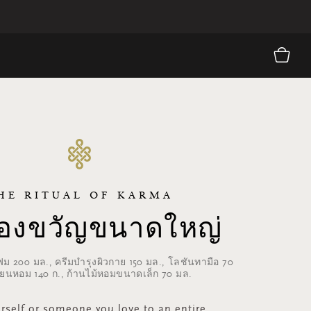
HE RITUAL OF KARMA
องขวัญขนาดใหญ่
 200 มล., ครีมบำรุงผิวกาย 150 มล., โลชันทามือ 70
ทียนหอม 140 ก., ก้านไม้หอมขนาดเล็ก 70 มล.
urself or someone you love to an entire