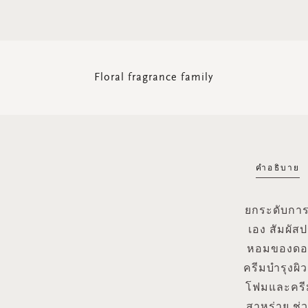
Floral fragrance family
คำอธิบาย
ยกระดับการ
เอง สัมผัส
หอมของดอก
ครีมบำรุงผ
โฟมและครีม
สาหร่าย ช่ว