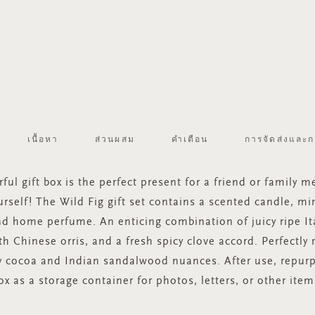
เนื้อหา
ส่วนผสม
คำเตือน
การจัดส่งและก
ful gift box is the perfect present for a friend or family m
urself! The Wild Fig gift set contains a scented candle, mi
nd home perfume. An enticing combination of juicy ripe Ita
h Chinese orris, and a fresh spicy clove accord. Perfectly
 cocoa and Indian sandalwood nuances. After use, repurp
ox as a storage container for photos, letters, or other item