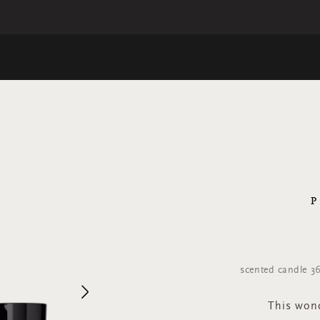
scented candle 3
Next
This wond