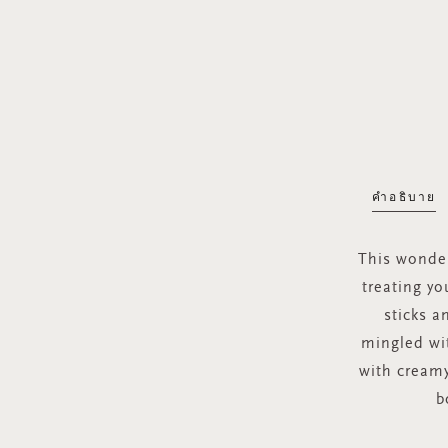
คำอธิบาย
This wonder
treating yo
sticks a
mingled wit
with creamy
b