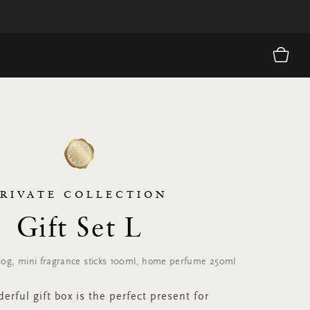
PRIVATE COLLECTION
Gift Set L
60g, mini fragrance sticks 100ml, home perfume 250ml
erful gift box is the perfect present for