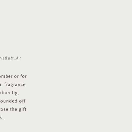
ารคืนสินค้า
ember or for
ni fragrance
lian fig,
 rounded off
ose the gift
s.